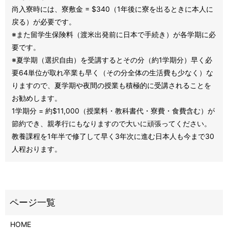
尚入寮時には、
寮敷金 = $340（1年後に寮を出るときに本人に
戻る）が必要です。
※また留学生保険料（渡米出発前に日本で手続き）が各学期に必
要です。
※夏学期（選択自由）を受講するとその分（約1学期分）早く必
要64単位が取れ卒業も早く（その分全体の生活費も少なく）な
りますので、夏学期や夜間の授業も積極的に受講されることを
お勧めします。
1学期分 = 約$11,000（授業料・教科書代・寮費・食費含む）が
節約でき、親孝行にもなりますので大いに頑張ってください。
教養課程を1年半で修了して早く3年次に進む日本人も今まで30
人程おります。
HOME