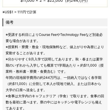
$11,000 × 2 = $22,000（約244万円）
※US$1 = 111円で計算
備考
※受講する科目によりCourse FeeやTechnology Feeなど別途必
要な場合があります。
※授業料・寮費・敷金・現地保険料など、値上がりや為替により
変動することがあります。
※分かりやすく9月入学で説明してあります。秋・春または夏学
期のいずれから入学しても概算で
1学期あたり = 約$11,000（授
業料・教科書・寮費・食費含む）です。
年間の現地留学費用の約244万円は、一括納入ではなく各学期
（約$11,000）に分割して本人が現地で納入、または日本から
大学の口座へ送金します。
※食事は大学内のキャフェテリア（学食）で取ります。食事の回
数を最初に選べます。寮の中にはキッチンや電子レンジも備え
てあります。