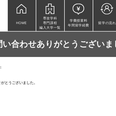
専攻学科
学費授業料
HOME
専門課程
留学の流れ
年間留学経費
編入大学一覧
問い合わせありがとうございま
た
りがとうございました。